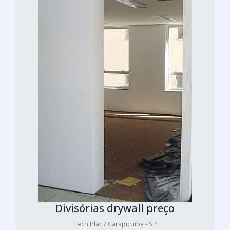
Divisórias drywall preço
Tech Plac / Carapicuíba - SP