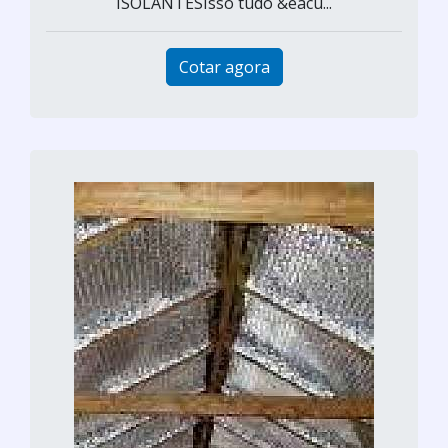
ISOLANTESIsso tudo &eacu...
Cotar agora