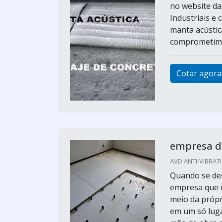
no website da
Industriais e
manta acústic
comprometime
Cotar agora
empresa de
AVD ANTI-VIBRATI
Quando se des
empresa que é
meio da própr
em um só luga