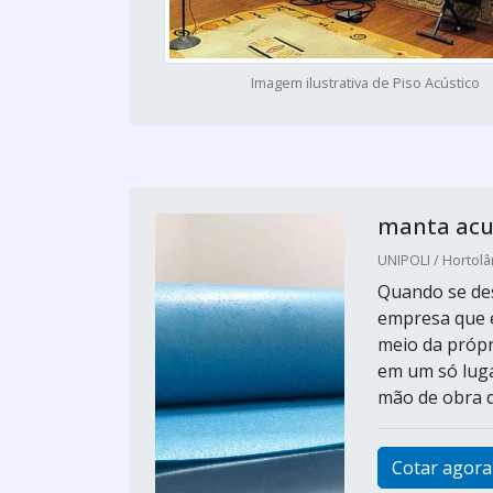
Imagem ilustrativa de Piso Acústico
manta acus
UNIPOLI / Hortolâ
Quando se des
empresa que é
meio da própr
em um só luga
mão de obra da
Cotar agora