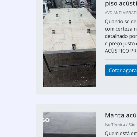
piso acúst
AVD ANTI-VIBRATI
Quando se des
com certeza n
detalhado por
e preço just
ACÚSTICO PREÇ
Cotar agora
Manta acús
Iso Técnica / São
Quem está em 