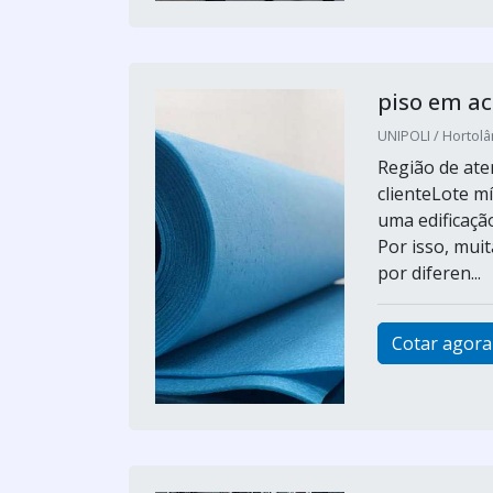
piso em ac
UNIPOLI / Hortolâ
Região de ate
clienteLote m
uma edificaçã
Por isso, mui
por diferen...
Cotar agora