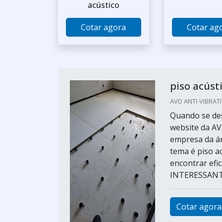
acústico
Cotar agora
Cotar ag
piso acúst
AVD ANTI-VIBRATI
Quando se des
website da AV
empresa da ár
tema é piso a
encontrar efi
INTERESSANT.
Cotar agora