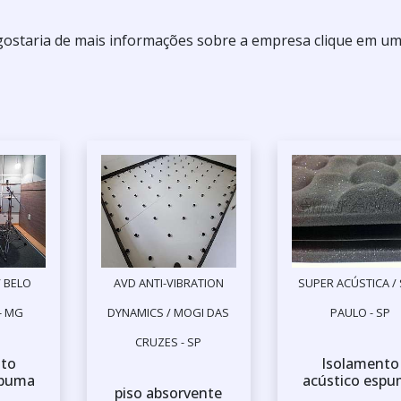
 gostaria de mais informações sobre a empresa clique em u
 BELO
AVD ANTI-VIBRATION
SUPER ACÚSTICA /
- MG
DYNAMICS / MOGI DAS
PAULO - SP
CRUZES - SP
nto
Isolamento
spuma
acústico esp
piso absorvente