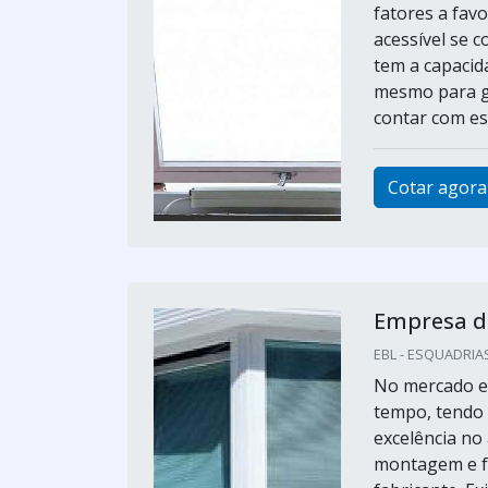
fatores a fav
acessível se 
tem a capacid
mesmo para g
contar com est
Cotar agora
Empresa d
EBL - ESQUADRIAS
No mercado e
tempo, tendo 
excelência no
montagem e fa