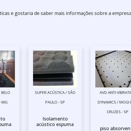
ticas e gostaria de saber mais informações sobre a empres
 BELO
SUPER ACÚSTICA / SÃO
AVD ANTI-VIBRAT
- MG
PAULO - SP
DYNAMICS / MOGI
CRUZES - SP
nto
Isolamento
spuma
acústico espuma
piso absorven