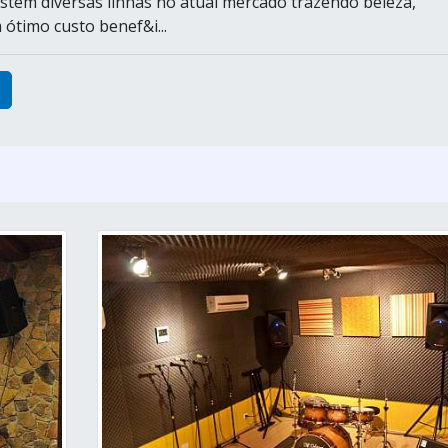
xistem diversas linhas no atual mercado trazendo beleza,
 ótimo custo benef&i...