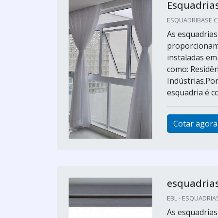
Esquadrias
ESQUADRIBASE CO
As esquadrias
proporcionam
instaladas em 
como: Residênc
Indústrias.Po
esquadria é con
Cotar agora
esquadria
EBL - ESQUADRIAS
As esquadrias