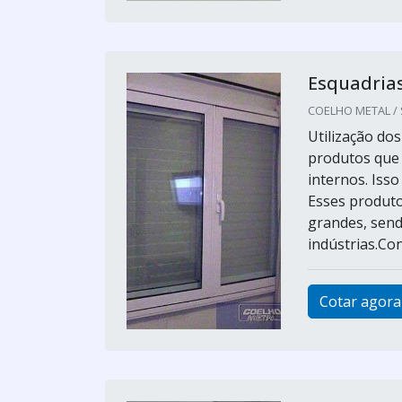
Esquadrias
COELHO METAL / S
Utilização do
produtos que
internos. Iss
Esses produto
grandes, sen
indústrias.Con
Cotar agora