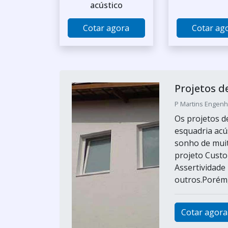
acústico
Cotar agora
Cotar ag
Projetos d
P Martins Engenha
Os projetos d
esquadria acú
sonho de muit
projeto Custo-
Assertividade
outros.Porém, 
Cotar agora