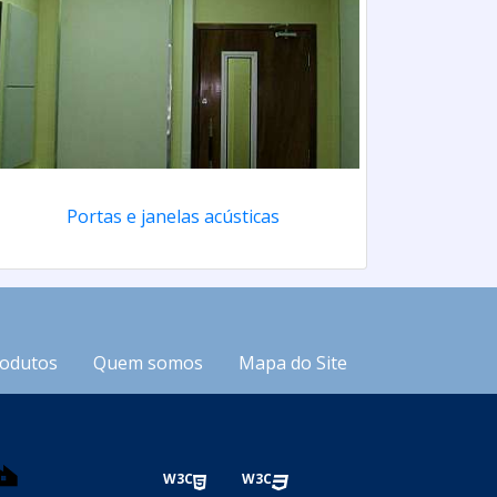
Portas e janelas acústicas
odutos
Quem somos
Mapa do Site
W3C
W3C