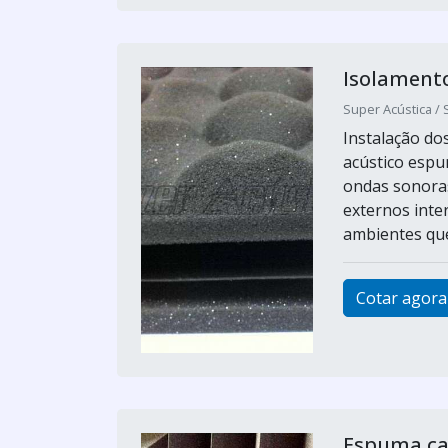
Isolament
Super Acústica / 
Instalação do
acústico espu
ondas sonoras
externos inter
ambientes que
Cotar agora
Espuma cas