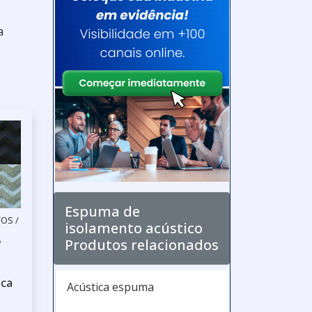
a
Espuma de
OS /
isolamento acústico
Produtos relacionados
P
ica
Acústica espuma