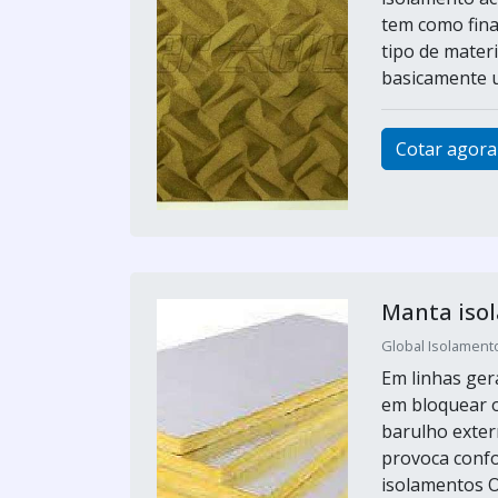
tem como final
tipo de mater
basicamente u
Cotar agora
Manta iso
Global Isolamento
Em linhas ger
em bloquear o
barulho exter
provoca confo
isolamentos O