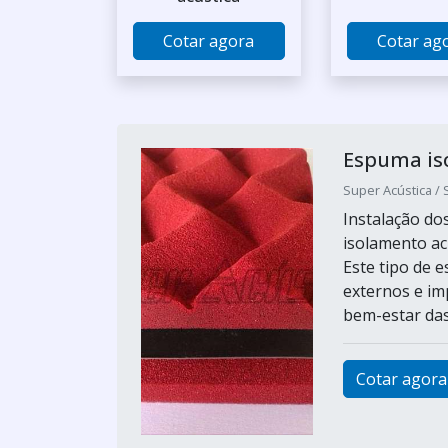
Cotar agora
Cotar ag
Espuma is
Super Acústica / 
Instalação d
isolamento ac
Este tipo de 
externos e im
bem-estar das
Cotar agora