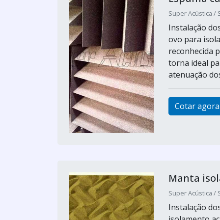
Super Acústica / 
Instalação do
ovo para isol
reconhecida p
torna ideal p
atenuação dos 
Cotar agora
Manta iso
Super Acústica / 
Instalação d
isolamento ac