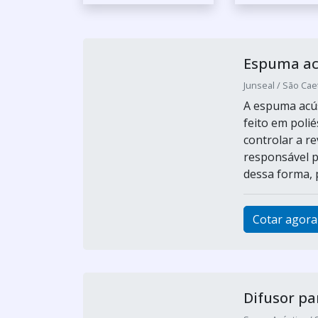
Espuma ac
Junseal / São Cae
A espuma acú
feito em polié
controlar a r
responsável p
dessa forma, p
Cotar agora
Difusor pa