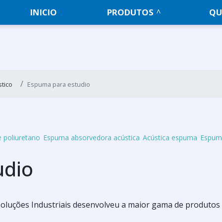
INICIO
PRODUTOS
QU
tico
Espuma para estudio
 poliuretano
Espuma absorvedora acústica
Acústica espuma
Espuma
udio
ma Soluções Industriais desenvolveu a maior gama de produtos