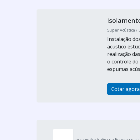
Isolamento
Super Acústica / 
Instalação do
acústico estú
realização da
o controle do
espumas acústi
Cotar agora
Imagem ilustrativa de Espuma para