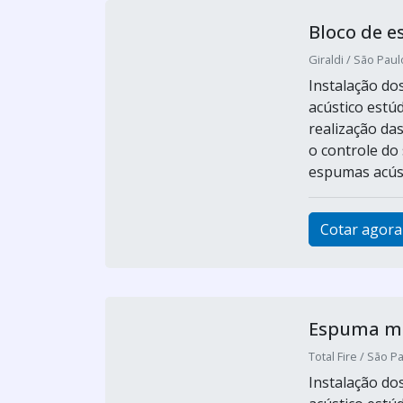
Bloco de 
Giraldi / São Paul
Instalação do
acústico estú
realização da
o controle do
espumas acústi
Cotar agora
Espuma m
Total Fire / São P
Instalação do