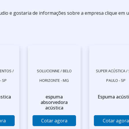
udio e gostaria de informações sobre a empresa clique em 
ENTOS /
SOLUCIONNE / BELO
SUPER ACÚSTICA /
- SP
HORIZONTE - MG
PAULO - SP
stica
espuma
Espuma acúst
absorvedora
acústica
ora
Cotar agora
Cotar agora