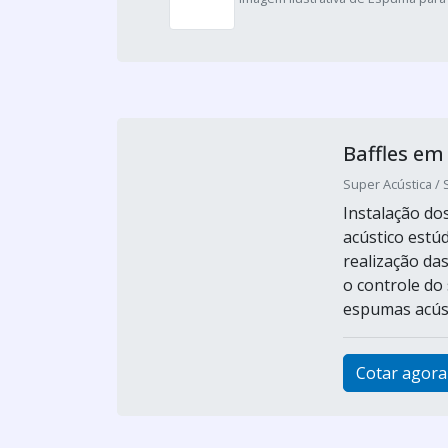
Baffles e
Super Acústica / 
Instalação do
acústico estú
realização da
o controle do
espumas acústi
Cotar agora