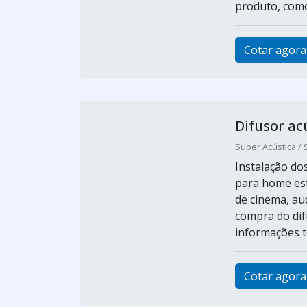
produto, como
Cotar agora
Difusor ac
Super Acústica / 
Instalação do
para home est
de cinema, aud
compra do dif
informações té
Cotar agora