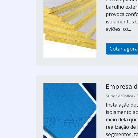
barulho exter
provoca confo
isolamentos O
aviões, co...
Cotar agora
Empresa d
Super Acústica / 
Instalação d
isolamento ac
meio dela que
realização de
segmentos, tai