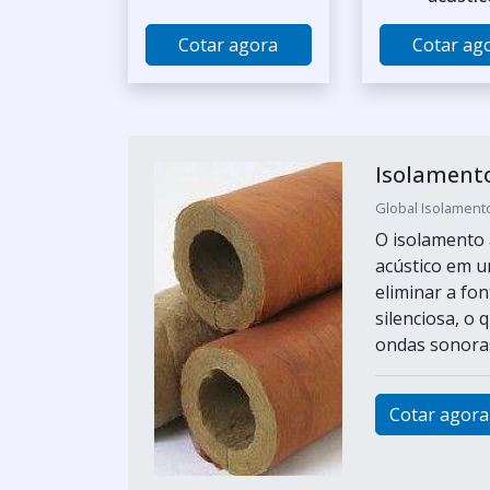
Cotar agora
Cotar ag
Isolamento
Global Isolamento
O isolamento 
acústico em u
eliminar a fo
silenciosa, o
ondas sonoras.
Cotar agora