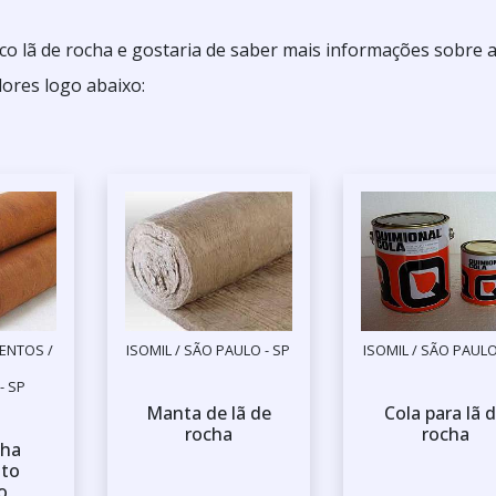
co lã de rocha e gostaria de saber mais informações sobre 
ores logo abaixo:
ENTOS /
ISOMIL / SÃO PAULO - SP
ISOMIL / SÃO PAULO
- SP
Manta de lã de
Cola para lã 
rocha
rocha
cha
nto
o