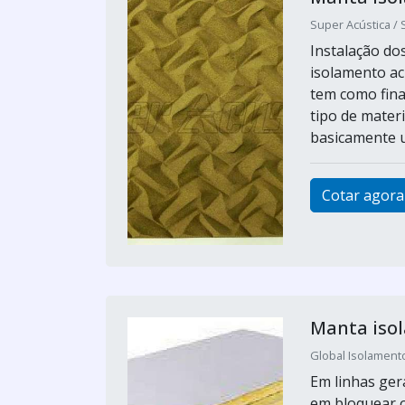
Super Acústica / 
Instalação d
isolamento ac
tem como final
tipo de mater
basicamente u
Cotar agora
Manta iso
Global Isolamento
Em linhas ger
em bloquear o