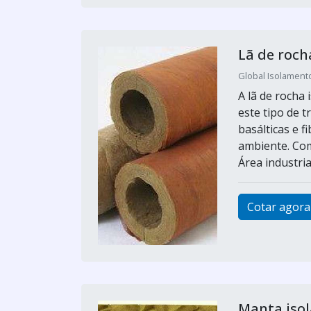
Lã de roch
Global Isolamento
A lã de rocha
este tipo de 
basálticas e 
ambiente. Com
Área industria
Cotar agora
Manta iso