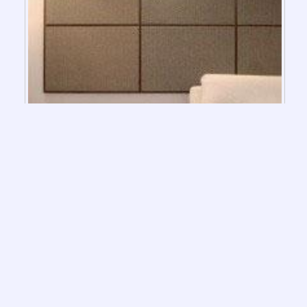
Principais Produtos
Acartonado drywall
É um sistema de construção a seco,
pois não utiliza água. Por ser um
material industrializado que já vai
pronto para a obra, o drywall permite